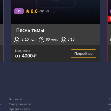
0.0
12+
(оценок - 0)
Песнь тьмы
2-10
чел.
60
мин.
5
/10
Цена игры
Подробнее
от 4000
₽
Виджеты
Пр
ы
Сотрудничество
ин
х
Правила сайта
Ва