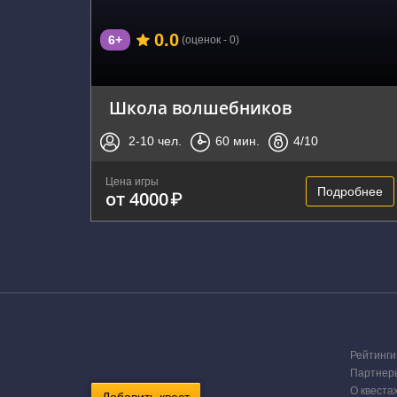
0.0
6+
(оценок - 0)
Школа волшебников
2-10
чел.
60
мин.
4
/10
Цена игры
Подробнее
от 4000
₽
Рейтинги
Партнер
О квеста