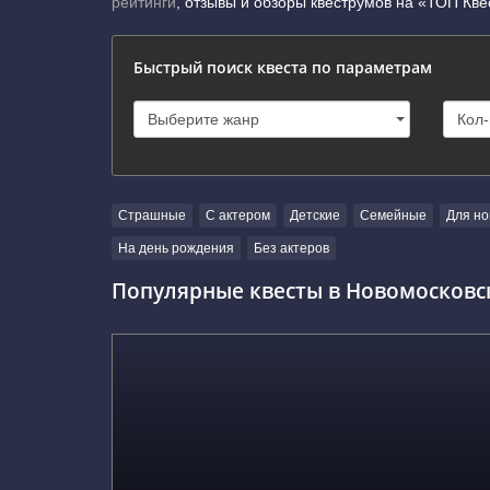
рейтинги
, отзывы и обзоры квеструмов на «ТОП Кве
Быстрый поиск квеста по параметрам
Страшные
С актером
Детские
Семейные
Для но
На день рождения
Без актеров
Популярные квесты в Новомосковс
г. Новомосковск, Рязанское шоссе, 10к1