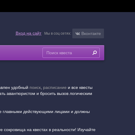
Вход на сайт
Вконтакте
Мы в соц сетях:
тавлен удобный
поиск
,
расписание
и все квесты
ать авантюристом и бросить вызов логическим
ете главными действующими лицами и должны
е сокровища на квестах в реальности! Изучайте