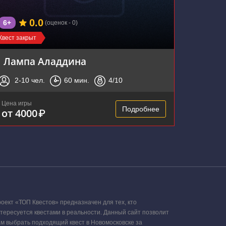
0.0
6+
(оценок - 0)
Квест закрыт
Лампа Аладдина
2-10
чел.
60
мин.
4
/10
Цена игры
Подробнее
от 4000
₽
оект «ТОП Квестов» предназначен для тех, кто
тересуется квестами в реальности. Данный сайт позволит
м выбрать подходящий квест в Новомосковске за