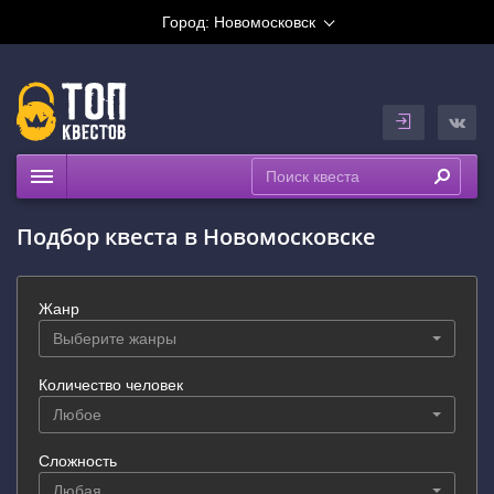
Город:
Новомосковск
Квесты
Подбор квеста в Новомосковске
Рейтинги
На карте
Жанр
Выберите жанры
Количество человек
Любое
Сложность
Любая