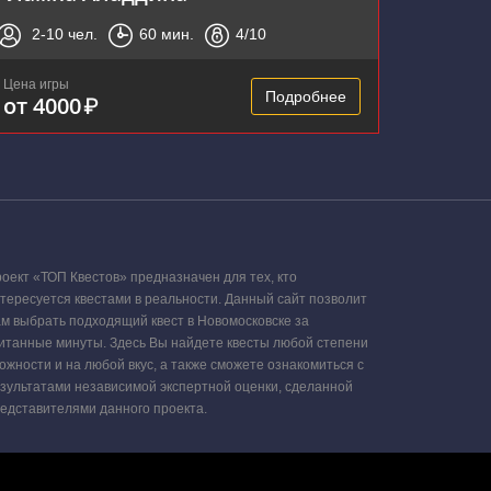
2-10
чел.
60
мин.
4
/10
Цена игры
Подробнее
от 4000
₽
оект «ТОП Квестов» предназначен для тех, кто
тересуется квестами в реальности. Данный сайт позволит
м выбрать подходящий квест в Новомосковске за
итанные минуты. Здесь Вы найдете квесты любой степени
ожности и на любой вкус, а также сможете ознакомиться с
зультатами независимой экспертной оценки, сделанной
едставителями данного проекта.