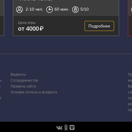
2-10
чел.
60
мин.
5
/10
Цена игры
Подробнее
от 4000
₽
Виджеты
Пр
ы
Сотрудничество
ин
х
Правила сайта
Ва
Условия оплаты и возврата
сч
е
сл
ре
пр