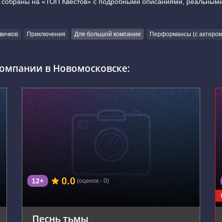
е собраны на «ТОП Квестов» с подробными описаниями, реальным
вичков
Приключения
Для большой компании
Перформансы (с актером
омпании в Новомосковске:
г. Новомосковск, Рязанское шоссе, 10к1
0.0
12+
(оценок - 0)
Песнь тьмы