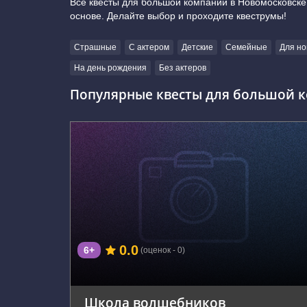
Все квесты для большой компании в Новомосковск
основе. Делайте выбор и проходите квеструмы!
Страшные
С актером
Детские
Семейные
Для но
На день рождения
Без актеров
Популярные квесты для большой к
г. Новомосковск, Рязанское шоссе, 10к1
0.0
6+
(оценок - 0)
Школа волшебников