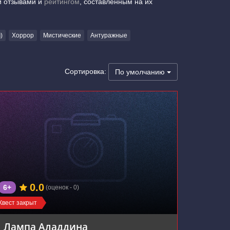
и отзывами и
рейтингом
, составленным на их
)
Хоррор
Мистические
Антуражные
Сортировка:
По умолчанию
0.0
6+
(оценок - 0)
Квест закрыт
Лампа Аладдина