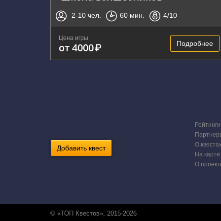
2-10
чел.
60
мин.
4
/10
Цена игры
Подробнее
от 4000
₽
Рейтинги
Партнер
О квеста
Добавить квест
На карте
О проект
© «ТОП Квестов», 2015-2026