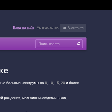
Вход на сайт
Вконтакте
Мы в соц сетях:
ке
бные большие квеструмы на
8
,
10
,
15
,
20
и более
ей рождения, мальчишников/девичников,